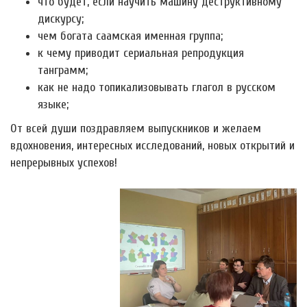
что будет, если научить машину деструктивному
дискурсу;
чем богата саамская именная группа;
к чему приводит сериальная репродукция
танграмм;
как не надо топикализовывать глагол в русском
языке;
От всей души поздравляем выпускников и желаем
вдохновения, интересных исследований, новых открытий и
непрерывных успехов!