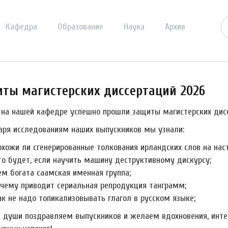
Кафедра
Образование
Наука
Архив
ты магистерских диссертаций 2026
 на нашей кафедре успешно прошли защиты магистерских дисс
аря исследованиям наших выпускников мы узнали:
охожи ли сгенерированные толкования ирландских слов на нас
то будет, если научить машину деструктивному дискурсу;
ем богата саамская именная группа;
 чему приводит сериальная репродукция танграмм;
ак не надо топикализовывать глагол в русском языке;
й души поздравляем выпускников и желаем вдохновения, инте