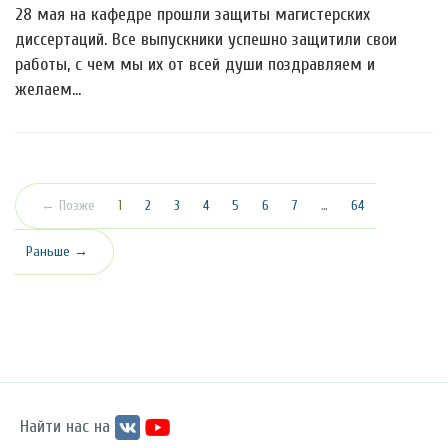
28 мая на кафедре прошли защиты магистерских
диссертаций. Все выпускники успешно защитили свои
работы, с чем мы их от всей души поздравляем и
желаем…
(текущая)
← Позже
1
2
3
4
5
6
7
…
64
Раньше →
Найти нас на