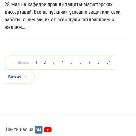
28 мая на кафедре прошли защиты магистерских
диссертаций. Все выпускники успешно защитили свои
работы, с чем мы их от всей души поздравляем и
желаем…
(текущая)
← Позже
1
2
3
4
5
6
7
…
64
Раньше →
Найти нас на