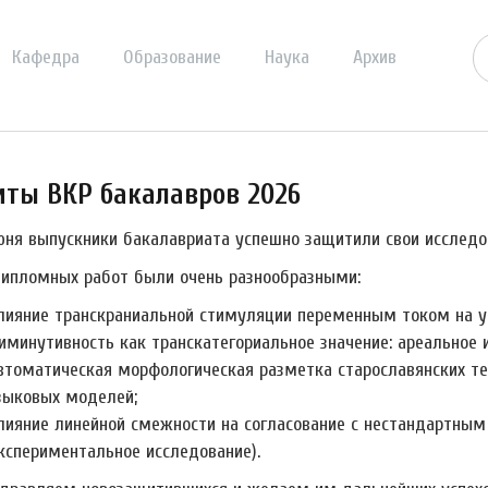
Кафедра
Образование
Наука
Архив
ты ВКР бакалавров 2026
июня выпускники бакалавриата успешно защитили свои исследо
ипломных работ были очень разнообразными:
лияние транскраниальной стимуляции переменным током на ус
иминутивность как транскатегориальное значение: ареальное и
втоматическая морфологическая разметка старославянских т
зыковых моделей;
лияние линейной смежности на согласование с нестандартным
экспериментальное исследование).