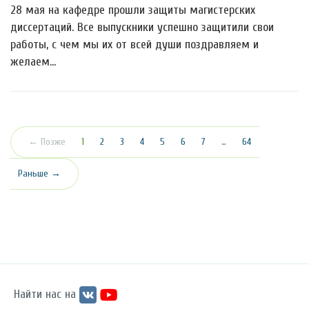
28 мая на кафедре прошли защиты магистерских
диссертаций. Все выпускники успешно защитили свои
работы, с чем мы их от всей души поздравляем и
желаем…
(текущая)
← Позже
1
2
3
4
5
6
7
…
64
Раньше →
Найти нас на