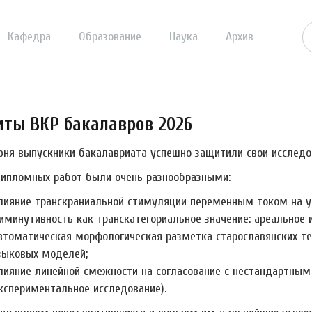
Кафедра
Образование
Наука
Архив
ты ВКР бакалавров 2026
июня выпускники бакалавриата успешно защитили свои исследо
ипломных работ были очень разнообразными:
лияние транскраниальной стимуляции переменным током на ус
иминутивность как транскатегориальное значение: ареальное и
втоматическая морфологическая разметка старославянских т
зыковых моделей;
лияние линейной смежности на согласование с нестандартным
экспериментальное исследование).