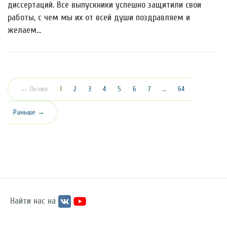
диссертаций. Все выпускники успешно защитили свои
работы, с чем мы их от всей души поздравляем и
желаем…
(текущая)
← Позже
1
2
3
4
5
6
7
…
64
Раньше →
Найти нас на