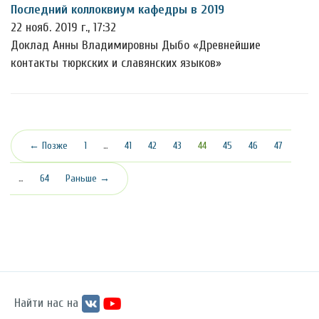
Последний коллоквиум кафедры в 2019
22 нояб. 2019 г., 17:32
Доклад Анны Владимировны Дыбо «Древнейшие
контакты тюркских и славянских языков»
(текущая)
← Позже
1
…
41
42
43
44
45
46
47
…
64
Раньше →
Найти нас на