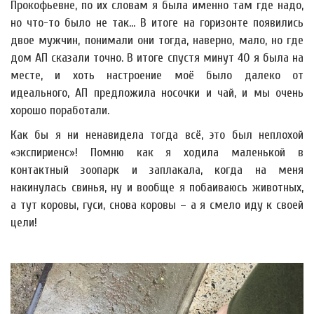
Прокофьевне, по их словам я была именно там где надо,
но что-то было не так... В итоге на горизонте появились
двое мужчин, понимали они тогда, наверно, мало, но где
дом АП сказали точно. В итоге спустя минут 40 я была на
месте, и хоть настроение моё было далеко от
идеального, АП предложила носочки и чай, и мы очень
хорошо поработали.
Как бы я ни ненавидела тогда всё, это был неплохой
«экспириенс»! Помню как я ходила маленькой в
контактный зоопарк и заплакала, когда на меня
накинулась свинья, ну и вообще я побаиваюсь животных,
а тут коровы, гуси, снова коровы – а я смело иду к своей
цели!