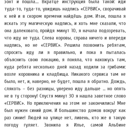
зонт и пошла.... Вкратце инструкция была такой: иди
туда-то, туда-то, увидишь надпись «СЕРВИС», сворачивай
к ней и в скором времени найдёшь дом. Итак, пошла я
искать эту магическую надпись, и хоть мне сказали, что
она далековато, пройдя минут 10, я начала подозревать,
что иду не туда. Слева коровы, справа ничего и впереди
надпись, но не «СЕРВИС». Решила позвонить ребятам,
спросить иду ли я правильно, и пока я пыталась
объяснить свою локацию, я поняла, что нахожусь там,
куда ребята несколько дней назад ходили за грибами:
возле коровника и кладбища. Никакого сервиса там не
было, нет, и, наверно, не будет, пошла я обратно. Дождь,
слякоть – без разницы, уверено иду дальше … но опять
не в ту сторону! Спустя минут 30 я нашла заветное слово
«СЕРВИС». Но приключения на этом не закончились! Мне
был нужен синий дом. И большинство домов вокруг как
раз синие! Людей на улице нет, ливень, кто же в такую
погоду гуляет. Звонила я Илье, самой Альбине