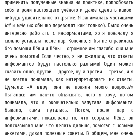
применить полученные знания на практике, попробовать
себя в роли настоящего учёного и даже сделать какое-
нибудь удивительное открытие. Я занималась частицами
lač
и
vele
(их обычно переводят как ‘только’). Было очень
интересно работать с информантами, хотя поначалу я
сильно уставала после пар. Конечно, я бы не справилась
без помощи Лёши и Лёвы – огромное им спасибо, они мне
очень помогли! Если честно, я не ожидала, что ответы
информантов будут настолько разными! Один может
сказать одно, другой – другое, ну а третий – третье, и я
не всегда понимала, как интерпретировать их ответы.
Думала: «А вдруг они не поняли моего вопроса?»
Пыталась им как-то объяснять, чего я хочу, потом
понимала, что я окончательно запутала информанта.
Бывало, сама путалась. Потом, после пар с
информантами, показывала то, что собрала, Лёве, он
подсказывал мне, что делать дальше, помогал с новыми
анкетами, давал полезные советы. В общем, мне очень