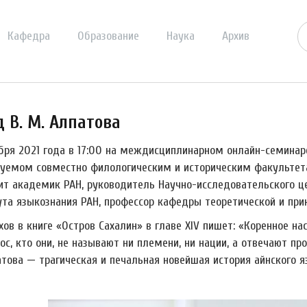
Кафедра
Образование
Наука
Архив
 В. М. Алпатова
ября 2021 года в 17:00 на междисциплинарном онлайн-семинар
зуемом совместно филологическим и историческим факультета
ит академик РАН, руководитель Научно-исследовательского 
ута языкознания РАН, профессор кафедры теоретической и прик
ехов в книге «Остров Сахалин» в главе XIV пишет: «Коренное 
ос, кто они, не называют ни племени, ни нации, а отвечают про
атова
—
трагическая и печальная новейшая история айнского я