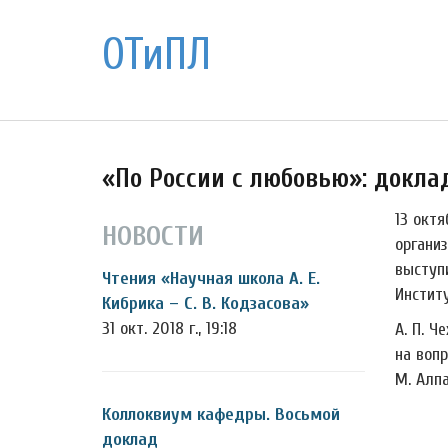
ОТиПЛ
«По России с любовью»: доклад
13 окт
НОВОСТИ
органи
выступ
Чтения «Научная школа А. Е.
Инстит
Кибрика – С. В. Кодзасова»
31 окт. 2018 г., 19:18
А. П. Ч
на вопр
М. Алп
Коллоквиум кафедры. Восьмой
доклад