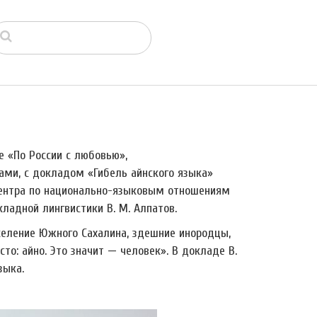
е «По России с любовью»,
ми, с докладом «Гибель айнского языка»
центра по национально-языковым отношениям
ладной лингвистики В. М. Алпатов.
население Южного Сахалина, здешние инородцы,
сто: айно. Это значит
—
человек». В докладе В.
зыка.