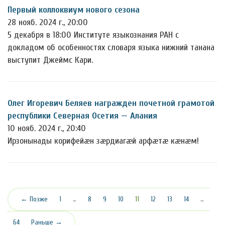
Первый коллоквиум нового сезона
28 нояб. 2024 г., 20:00
5 декабря в 18:00 Институте языкознания РАН с
докладом об особенностях словаря языка нижний танана
выступит Джеймс Кари.
Олег Игоревич Беляев награжден почетной грамотой
республики Северная Осетия — Алания
10 нояб. 2024 г., 20:40
Ирзонынады корифейæн зæрдиагæй арфæтæ кæнæм!
(текущая)
← Позже
1
…
8
9
10
11
12
13
14
…
64
Раньше →