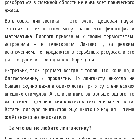
разобраться в смежной области не вызывает панического
ужаса.
Во-вторых, лингвистика – это очень дешёвая наука:
тягаться с ней в этом могут разве что философия и
математика. Биологи привязаны к своим термостатам,
астрономы – к телескопам. Лингвисты, за редким
исключением, не нуждаются в серьёзных ресурсах, и это
даёт ощущение свободы в выборе цели.
В-третьих, твой предмет всегда с тобой. Это, конечно, и
благословение, и проклятие. Но лингвисту никогда не
бывает скучно даже в одиночестве при отсутствии всяких
внешних стимулов. А если лингвистов больше одного, то
их беседа – феерический коктейль текста и метатекста.
Кстати, дискурс лингвистов ещё никто не изучал – тема
ждёт своего исследователя.
– За что вы не любите лингвистику?
Лингвистика легко становится добычей халтурщиков и