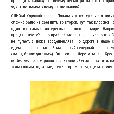
проводить каникулы. Почему несмотря на это вы прин
чукотско-камчатскому языкознанию?
ОШ: Хм! Хороший вопрос. Попала я в экспедицию относит
сложно было не съездить во второй. Тут так классно!
один из самых интересных языков в мире. Наприм
представляете? – по крайней мере, так написано в ра
не пугает, а даже воодушевляет. По дороге в наше с
едем через прекрасный маленький северный посёлок Эг
скалы, белое ущелье»). Он стоит на берегу залива Крес
не белые, но все равно впечатляют. Сегодня, кстати, 
этим сопкам ходят медведи – прямо там, где мы гулял