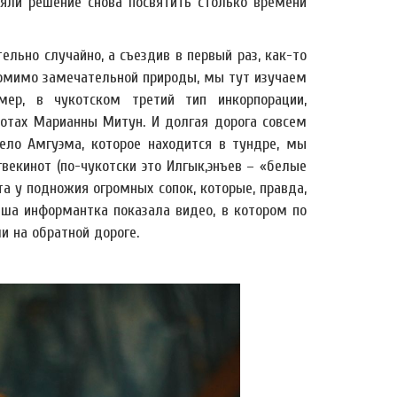
яли решение снова посвятить столько времени
ельно случайно, а съездив в первый раз, как-то
 Помимо замечательной природы, мы тут изучаем
ер, в чукотском третий тип инкорпорации,
ботах Марианны Митун. И долгая дорога совсем
ело Амгуэма, которое находится в тундре, мы
векинот (по-чукотски это Илгык,энъев – «белые
та у подножия огромных сопок, которые, правда,
наша информантка показала видео, в котором по
и на обратной дороге.