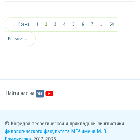
(текущая)
← Позже
1
2
3
4
5
6
7
…
64
Раньше →
Найти нас на
© Кафедра теоретической и прикладной лингвистики
филологического факультета
МГУ имени М. В.
Ломоносова
, 2017-2026