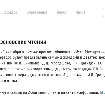
Кафедра
Образование
Наука
Архив
зоновские чтения
о 24 сентября в Томске пройдёт юбилейная 30-ая Междунаро
афедра будет представлена семью докладами и девятью док
из них (Ю.В. Синицына, Д.Д. Мордашова, Т.И. Давидюк, Ю. Н.
икова, а также руководитель удмуртской экспедиции Е.В.Каш
инского говора удмуртского языка. А девятый — А.И. Груз
ого языка.
мму и ссылки на Zoom можно найти на сайте конференции:
htt