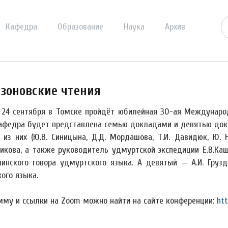
Кафедра
Образование
Наука
Архив
зоновские чтения
о 24 сентября в Томске пройдёт юбилейная 30-ая Междунаро
афедра будет представлена семью докладами и девятью док
из них (Ю.В. Синицына, Д.Д. Мордашова, Т.И. Давидюк, Ю. Н.
икова, а также руководитель удмуртской экспедиции Е.В.Каш
инского говора удмуртского языка. А девятый — А.И. Груз
ого языка.
мму и ссылки на Zoom можно найти на сайте конференции:
htt