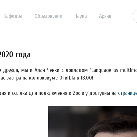
Кафедра
Образование
Наука
Архив
020 года
 друзья, мы и Алан Ченки с докладом “Language as multimoda
ас завтра на коллоквиуме ОТиПЛа в 18:00!
ция и ссылка для подключения к Zoom'у доступны на
страниц