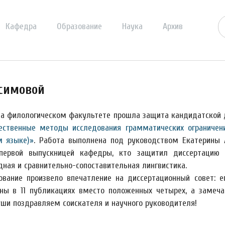
Кафедра
Образование
Наука
Архив
асимовой
на филологическом факультете прошла защита кандидатской 
ественные методы исследования грамматических ограничени
м языке)»
. Работа выполнена под руководством Екатерины 
первой выпускницей кафедры, кто защитил диссертацию 
дная и сравнительно-сопоставительная лингвистика.
ование произвело впечатление на диссертационный совет: 
ны в 11 публикациях вместо положенных четырех, а замечан
уши поздравляем соискателя и научного руководителя!