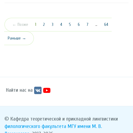
(текущая)
← Позже
1
2
3
4
5
6
7
…
64
Раньше →
Найти нас на
© Кафедра теоретической и прикладной лингвистики
филологического факультета
МГУ имени М. В.