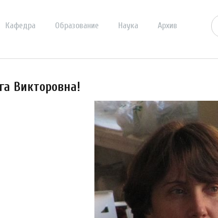
Кафедра
Образование
Наука
Архив
га Викторовна!