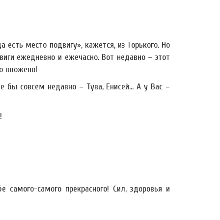
а есть место подвигу», кажется, из Горького. Но
двиги ежедневно и ежечасно. Вот недавно – этот
го вложено!
е бы совсем недавно – Тува, Енисей… А у Вас –
!
е самого-самого прекрасного! Сил, здоровья и