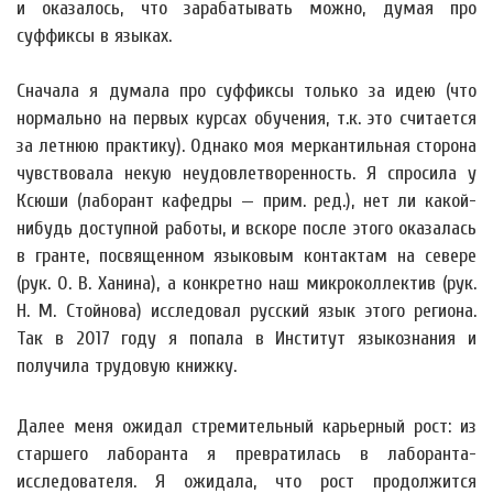
и оказалось, что зарабатывать можно, думая про
суффиксы в языках.
Сначала я думала про суффиксы только за идею (что
нормально на первых курсах обучения, т.к. это считается
за летнюю практику). Однако моя меркантильная сторона
чувствовала некую неудовлетворенность. Я спросила у
Ксюши (лаборант кафедры — прим. ред.), нет ли какой-
нибудь доступной работы, и вскоре после этого оказалась
в гранте, посвященном языковым контактам на севере
(рук. О. В. Ханина), а конкретно наш микроколлектив (рук.
Н. М. Стойнова) исследовал русский язык этого региона.
Так в 2017 году я попала в Институт языкознания и
получила трудовую книжку.
Далее меня ожидал стремительный карьерный рост: из
старшего лаборанта я превратилась в лаборанта-
исследователя. Я ожидала, что рост продолжится