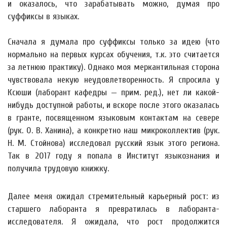
и оказалось, что зарабатывать можно, думая про
суффиксы в языках.
Сначала я думала про суффиксы только за идею (что
нормально на первых курсах обучения, т.к. это считается
за летнюю практику). Однако моя меркантильная сторона
чувствовала некую неудовлетворенность. Я спросила у
Ксюши (лаборант кафедры — прим. ред.), нет ли какой-
нибудь доступной работы, и вскоре после этого оказалась
в гранте, посвященном языковым контактам на севере
(рук. О. В. Ханина), а конкретно наш микроколлектив (рук.
Н. М. Стойнова) исследовал русский язык этого региона.
Так в 2017 году я попала в Институт языкознания и
получила трудовую книжку.
Далее меня ожидал стремительный карьерный рост: из
старшего лаборанта я превратилась в лаборанта-
исследователя. Я ожидала, что рост продолжится