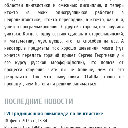
областей лингвистики и смежных дисциплин, и теперь
кто-то из моих одногруппников работает в
нейролингвистике, кто-то переводчик, а кто-то, как и я,
ушел в программирование. С другой стороны, нас научили
учиться. Когда в одну сессию сдаешь и старославянский,
и математику, чувствуешь, что ты способен на все. А
некоторые предметы так хорошо шевелили мозги (тут
хочется передать горячий привет Сергею Георгиевичу и
его курсу русской морфо[но]логии), что польза от
процесса обучения чуть ли не больше, чем от его
результата. Так что выпускники ОТиПЛа точно не
пропадут, чем бы они ни решили заниматься.
ПОСЛЕДНИЕ НОВОСТИ
LVI Традиционная олимпиада по лингвистике
18 февр. 2026 г., 13:34
В стенах 1-го ГУМа прошла Традицонная олимпиада по