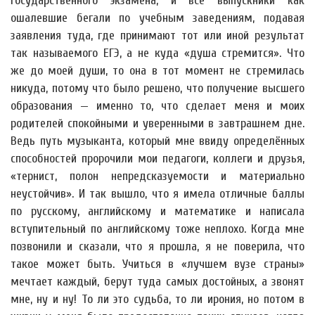
государственного экзамена, и все выпускники как
ошалевшие бегали по учебным заведениям, подавая
заявления туда, где принимают тот или иной результат
так называемого ЕГЭ, а не куда «душа стремится». Что
же до моей души, то она в тот момент не стремилась
никуда, потому что было решено, что получение высшего
образования — именно то, что сделает меня и моих
родителей спокойными и уверенными в завтрашнем дне.
Ведь путь музыканта, который мне ввиду определённых
способностей пророчили мои педагоги, коллеги и друзья,
«тернист, полон непредсказуемости и материально
неустойчив». И так вышло, что я имела отличные баллы
по русскому, английскому и математике и написала
вступительный по английскому тоже неплохо. Когда мне
позвонили и сказали, что я прошла, я не поверила, что
такое может быть. Учиться в «лучшем вузе страны»
мечтает каждый, берут туда самых достойных, а звонят
мне, ну и ну! То ли это судьба, то ли ирония, но потом в