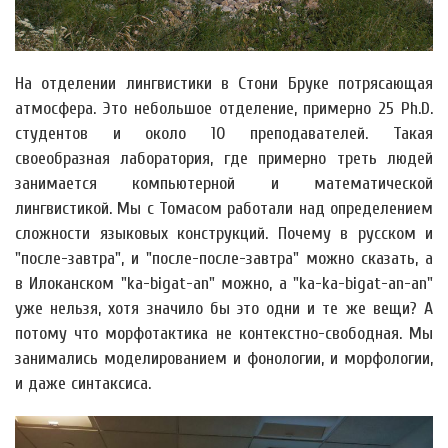
На отделении лингвистики в Стони Бруке потрясающая
атмосфера. Это небольшое отделение, примерно 25 Ph.D.
студентов и около 10 преподавателей. Такая
своеобразная лаборатория, где примерно треть людей
занимается компьютерной и математической
лингвистикой. Мы с Томасом работали над определением
сложности языковых конструкций. Почему в русском и
"после-завтра", и "после-после-завтра" можно сказать, а
в Илоканском "ka-bigat-an" можно, а "ka-ka-bigat-an-an"
уже нельзя, хотя значило бы это одни и те же вещи? А
потому что морфотактика не контекстно-свободная. Мы
занимались моделированием и фонологии, и морфологии,
и даже синтаксиса.