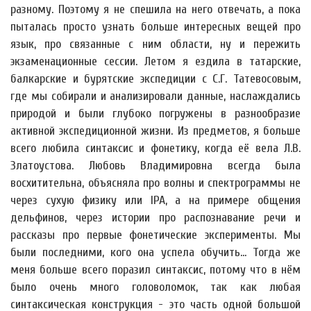
разному. Поэтому я не спешила на него отвечать, а пока
пыталась просто узнать больше интересных вещей про
язык, про связанные с ним области, ну и пережить
экзаменационные сессии. Летом я ездила в татарские,
балкарские и бурятские экспедиции с С.Г. Татевосовым,
где мы собирали и анализировали данные, наслаждались
природой и были глубоко погружены в разнообразие
активной экспедиционной жизни. Из предметов, я больше
всего любила синтаксис и фонетику, когда её вела Л.В.
Златоустова. Любовь Владимировна всегда была
восхитительна, объясняла про волны и спектрограммы не
через сухую физику или IPA, а на примере общения
дельфинов, через истории про распознавание речи и
рассказы про первые фонетические эксперименты. Мы
были последними, кого она успела обучить... Тогда же
меня больше всего поразил синтаксис, потому что в нём
было очень много головоломок, так как любая
синтаксическая конструкция - это часть одной большой