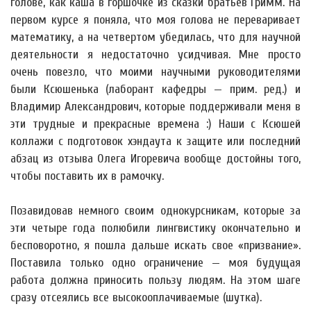
голове, как каша в горшочке из сказки братьев Гримм. На
первом курсе я поняла, что моя голова не переваривает
математику, а на четвертом убедилась, что для научной
деятельности я недостаточно усидчивая. Мне просто
очень повезло, что моими научными руководителями
были Ксюшенька (лаборант кафедры — прим. ред.) и
Владимир Александрович, которые поддерживали меня в
эти трудные и прекрасные времена :) Наши с Ксюшей
коллажи с подготовок хэндаута к защите или последний
абзац из отзыва Олега Игоревича вообще достойны того,
чтобы поставить их в рамочку.
Позавидовав немного своим однокурсникам, которые за
эти четыре года полюбили лингвистику окончательно и
бесповоротно, я пошла дальше искать свое «призвание».
Поставила только одно ограничение — моя будущая
работа должна приносить пользу людям. На этом шаге
сразу отсеялись все высокооплачиваемые (шутка).