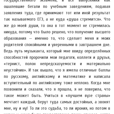
государственного экзамена, и все выпускники как
ошалевшие бегали по учебным заведениям, подавая
заявления туда, где принимают тот или иной результат
так называемого ЕГЭ, а не куда «душа стремится». Что
же до моей души, то она в тот момент не стремилась
никуда, потому что было решено, что получение высшего
образования — именно то, что сделает меня и моих
родителей спокойными и уверенными в завтрашнем дне.
Ведь путь музыканта, который мне ввиду определённых
способностей пророчили мои педагоги, коллеги и друзья,
«тернист, полон непредсказуемости и материально
неустойчив». И так вышло, что я имела отличные баллы
по русскому, английскому и математике и написала
вступительный по английскому тоже неплохо. Когда мне
позвонили и сказали, что я прошла, я не поверила, что
такое может быть. Учиться в «лучшем вузе страны»
мечтает каждый, берут туда самых достойных, а звонят
мне, ну и ну! То ли это судьба, то ли ирония, но потом в