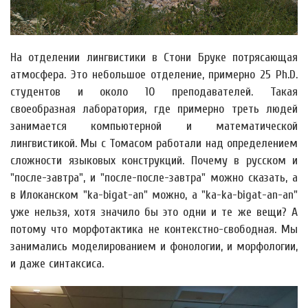
На отделении лингвистики в Стони Бруке потрясающая
атмосфера. Это небольшое отделение, примерно 25 Ph.D.
студентов и около 10 преподавателей. Такая
своеобразная лаборатория, где примерно треть людей
занимается компьютерной и математической
лингвистикой. Мы с Томасом работали над определением
сложности языковых конструкций. Почему в русском и
"после-завтра", и "после-после-завтра" можно сказать, а
в Илоканском "ka-bigat-an" можно, а "ka-ka-bigat-an-an"
уже нельзя, хотя значило бы это одни и те же вещи? А
потому что морфотактика не контекстно-свободная. Мы
занимались моделированием и фонологии, и морфологии,
и даже синтаксиса.