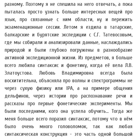
разному. Поэтому я не спешила на него отвечать, а пока
пыталась просто узнать больше интересных вещей про
язык, про связанные с ним области, ну и пережить
экзаменационные сессии. Летом я ездила в татарские,
балкарские и бурятские экспедиции с С.Г. Татевосовым,
где мы собирали и анализировали данные, наслаждались
природой и были глубоко погружены в разнообразие
активной экспедиционной жизни. Из предметов, я больше
всего любила синтаксис и фонетику, когда её вела Л.В.
Златоустова. Любовь Владимировна всегда была
восхитительна, объясняла про волны и спектрограммы не
через сухую физику или IPA, а на примере общения
дельфинов, через истории про распознавание речи и
рассказы про первые фонетические эксперименты. Мы
были последними, кого она успела обучить... Тогда же
меня больше всего поразил синтаксис, потому что в нём
было очень много головоломок, так как любая
синтаксическая конструкция - это часть одной большой