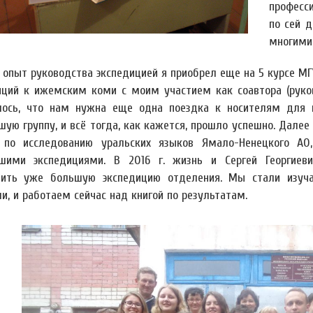
професс
по сей 
многими
 опыт руководства экспедицией я приобрел еще на 5 курсе МГ
иций к ижемским коми с моим участием как соавтора (руков
лось, что нам нужна еще одна поездка к носителям для п
шую группу, и всё тогда, как кажется, прошло успешно. Дале
 по исследованию уральских языков Ямало-Ненецкого А
шими экспедициями. В 2016 г. жизнь и Сергей Георгиев
вить уже большую экспедицию отделения. Мы стали изуча
и, и работаем сейчас над книгой по результатам.