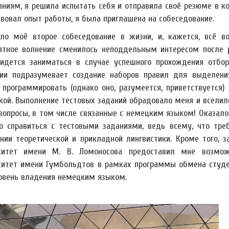
аниям, я решила испытать себя и отправила своё резюме в к
твовал опыт работы, я была приглашена на собеседование.
ло моё второе собеседование в жизни, и, кажется, всё в
ятное волнение сменилось неподдельным интересом после 
идется заниматься в случае успешного прохождения отбор
ии подразумевает создание наборов правил для выделения
 программировать (однако оно, разумеется, приветствуется
кой. Выполнение тестовых заданий обрадовало меня и вселил
 вопросы, в том числе связанные с немецким языком! Оказалос
о справиться с тестовыми заданиями, ведь всему, что тре
нии теоретической и прикладной лингвистики. Кроме того, 
ситет имени М. В. Ломоносова предоставил мне возмож
ситет имени Гумбольдтов в рамках программы обмена студен
овень владения немецким языком.