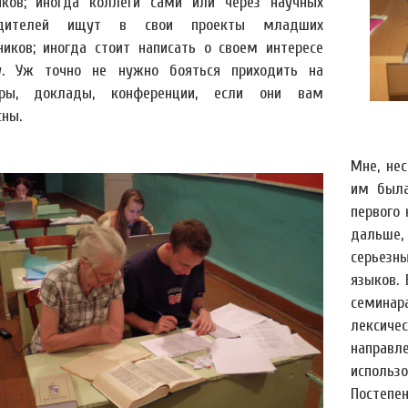
иков; иногда коллеги сами или через научных
одителей ищут в свои проекты младших
иков; иногда стоит написать о своем интересе
. Уж точно не нужно бояться приходить на
ары, доклады, конференции, если они вам
сны.
Мне, не
им была
первого
дальше
серьезн
языков.
семина
лексич
направ
использ
Посте