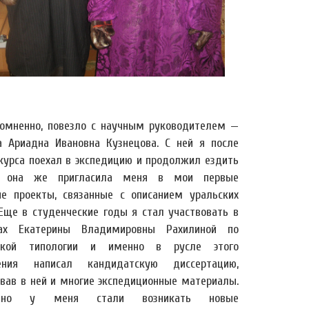
сомненно, повезло с научным руководителем —
 Ариадна Ивановна Кузнецова. С ней я после
 курса поехал в экспедицию и продолжил ездить
, она же пригласила меня в мои первые
ые проекты, связанные с описанием уральских
 Еще в студенческие годы я стал участвовать в
рах Екатерины Владимировны Рахилиной по
еской типологии и именно в русле этого
ления написал кандидатскую диссертацию,
овав в ней и многие экспедиционные материалы.
пенно у меня стали возникать новые