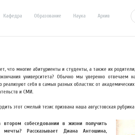
Кафедра
Образование
Наука
Архив
рет, что многие абитуриенты и студенты, а также их родител
окончания университета? Обычно мы уверенно отвечаем на
о реализуют себя в самых разных областях: от академических 
ательств и СМИ.
рдить этот смелый тезис призвана наша августовская рубрика
а втором собеседовании в жизни получить
 мечты? Рассказывает Диана Антошина,