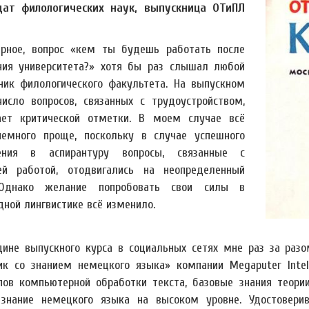
ат филологических наук, выпускница ОТиПЛ
рное, вопрос «кем ты будешь работать после
ния университета?» хотя бы раз слышал любой
ник филологического факультета. На выпускном
число вопросов, связанных с трудоустройством,
ает критической отметки. В моем случае всё
емного проще, поскольку в случае успешного
ления в аспирантуру вопросы, связанные с
й работой, отодвигались на неопределенный
 Однако желание попробовать свои силы в
дной лингвистике всё изменило.
дине выпускного курса в социальных сетях мне раз за разо
ик со знанием немецкого языка» компании Megaputer Intel
пов компьютерной обработки текста, базовые знания теории
знание немецкого языка на высоком уровне. Удостовери