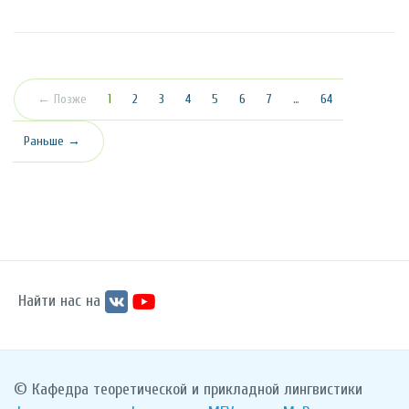
(текущая)
← Позже
1
2
3
4
5
6
7
…
64
Раньше →
Найти нас на
© Кафедра теоретической и прикладной лингвистики