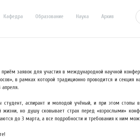
Кафедра
Образование
Наука
Архив
 приём заявок для участия в международной научной конфер
осов», в рамках которой традиционно проводится и секция 
3 апреля.
ы студент, аспирант и молодой учёный, и при этом стопы
й жизни, но душу сковывает страх перед «взрослыми» конф
аются до 3 марта, а все подробности и требования к ним мо
те!