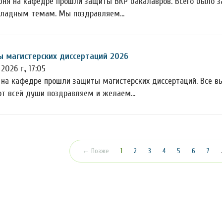
июня на кафедре прошли защиты ВКР бакалавров. Всего было з
кладным темам. Мы поздравляем…
 магистерских диссертаций 2026
2026 г., 17:05
 на кафедре прошли защиты магистерских диссертаций. Все в
от всей души поздравляем и желаем…
(текущая)
← Позже
1
2
3
4
5
6
7