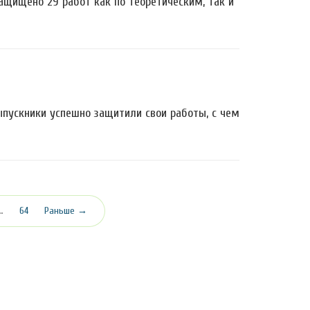
ащищено 29 работ как по теоретическим, так и
ыпускники успешно защитили свои работы, с чем
…
64
Раньше →