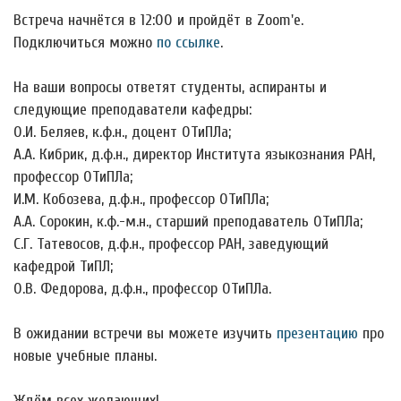
Встреча начнётся в 12:00 и пройдёт в Zoom'е.
Подключиться можно
по ссылке
.
На ваши вопросы ответят студенты, аспиранты и
следующие преподаватели кафедры:
О.И. Беляев, к.ф.н., доцент ОТиПЛа;
А.А. Кибрик, д.ф.н., директор Института языкознания РАН,
профессор ОТиПЛа;
И.М. Кобозева, д.ф.н., профессор ОТиПЛа;
А.А. Сорокин, к.ф.-м.н., старший преподаватель ОТиПЛа;
С.Г. Татевосов, д.ф.н., профессор РАН, заведующий
кафедрой ТиПЛ;
О.В. Федорова, д.ф.н., профессор ОТиПЛа.
В ожидании встречи вы можете изучить
презентацию
про
новые учебные планы.
Ждём всех желающих!