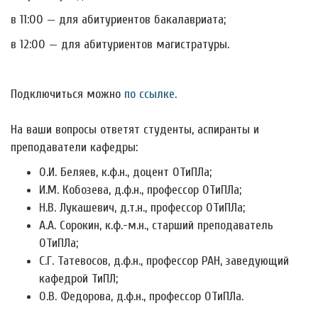
в 11:00 — для абитуриентов бакалавриата;
в 12:00 — для абитуриентов магистратуры.
Подключиться можно
по ссылке
.
На ваши вопросы ответят студенты, аспиранты и
преподаватели кафедры:
О.И. Беляев, к.ф.н., доцент ОТиПЛа;
И.М. Кобозева, д.ф.н., профессор ОТиПЛа;
Н.В. Лукашевич, д.т.н., профессор ОТиПЛа;
А.А. Сорокин, к.ф.-м.н., старший преподаватель
ОТиПЛа;
С.Г. Татевосов, д.ф.н., профессор РАН, заведующий
кафедрой ТиПЛ;
О.В. Федорова, д.ф.н., профессор ОТиПЛа.