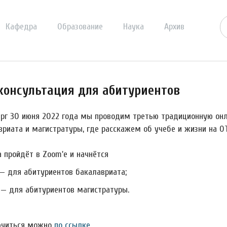
Кафедра
Образование
Наука
Архив
консультация для абитуриентов
ерг 30 июня 2022 года мы проводим третью традиционную он
вриата и магистратуры, где расскажем об учебе и жизни на О
а пройдёт в Zoom'е и начнётся
 — для абитуриентов бакалавриата;
0 — для абитуриентов магистратуры.
читься можно
по ссылке
.