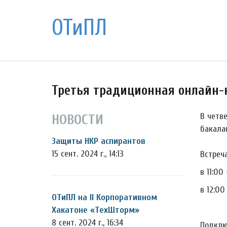
ОТиПЛ
Третья традиционная онлайн-
В четв
НОВОСТИ
бакала
Защиты НКР аспирантов
15 сент. 2024 г., 14:13
Встреч
в 11:00
в 12:0
ОТиПЛ на II Корпоративном
Хакатоне «ТехШторм»
8 сент. 2024 г., 16:34
Подклю