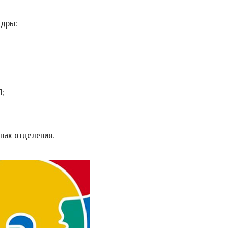
едры:
;
нах отделения.