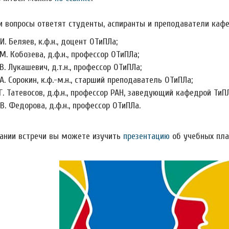
и вопросы ответят студенты, аспиранты и преподаватели каф
.И. Беляев, к.ф.н., доцент ОТиПЛа;
.М. Кобозева, д.ф.н., профессор ОТиПЛа;
.В. Лукашевич, д.т.н., профессор ОТиПЛа;
.А. Сорокин, к.ф.-м.н., старший преподаватель ОТиПЛа;
.Г. Татевосов, д.ф.н., профессор РАН, заведующий кафедрой ТиПЛ
.В. Федорова, д.ф.н., профессор ОТиПЛа.
ании встречи вы можете изучить
презентацию
об учебных пла