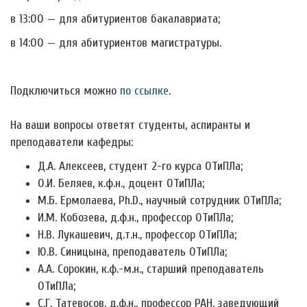
в 13:00 — для абитуриентов бакалавриата;
в 14:00 — для абитуриентов магистратуры.
Подключиться можно
по ссылке
.
На ваши вопросы ответят студенты, аспиранты и
преподаватели кафедры:
Д.А. Алексеев, студент 2-го курса ОТиПЛа;
О.И. Беляев, к.ф.н., доцент ОТиПЛа;
М.Б. Ермолаева, Ph.D., научный сотрудник ОТиПЛа;
И.М. Кобозева, д.ф.н., профессор ОТиПЛа;
Н.В. Лукашевич, д.т.н., профессор ОТиПЛа;
Ю.В. Синицына, преподаватель ОТиПЛа;
А.А. Сорокин, к.ф.-м.н., старший преподаватель
ОТиПЛа;
С.Г. Татевосов, д.ф.н., профессор РАН, заведующий