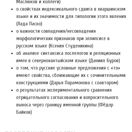
Маслюков и коллеги)
о свойствах индексикального сдвига в хваршинском
языке и их значимости для типологии этого явления
(Лада Паско)
о важности совпадения/несовпадения
морфологических признаков при эллипсисе в
русском языке (Ксения Студеникина)
об анализе синтаксиса послелогов и реляционных
имен в севернохантыйском языке (Даниил Буров)
о том, что русские условные предложения с «то»
имеют свойства, сближающие их с сочинительными
конструкциями (Дарья Парамонова с соавтором)
о результатах экспериментального сравнения
отрицательного согласования и вопросительного
выноса через границу именной группы (Фёдор
Байков)