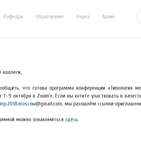
Кафедра
Образование
Наука
Архив
 коллеги,
ообщить, что готова программа конференции «Типология мо
т 7–9 октября в Zoom'е. Если вы хотите участвовать в качест
mp.2018.moscow
@gmail.com, мы разошлём ссылки-приглашени
раммой можно ознакомиться
здесь
.