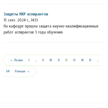
Защиты НКР аспирантов
15 сент. 2024 г., 14:13
На кафедре прошла защита научно-квалификационных
работ аспирантов 3 года обучения
(текущая)
← Позже
1
…
9
10
11
12
13
14
15
…
64
Раньше →