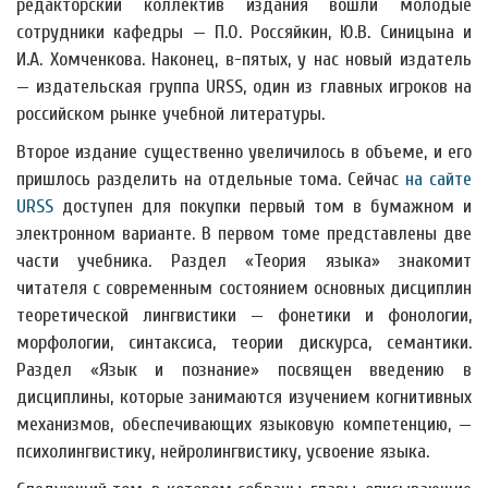
редакторский коллектив издания вошли молодые
сотрудники кафедры — П.О. Россяйкин, Ю.В. Синицына и
И.А. Хомченкова. Наконец, в-пятых, у нас новый издатель
— издательская группа URSS, один из главных игроков на
российском рынке учебной литературы.
Второе издание существенно увеличилось в объеме, и его
пришлось разделить на отдельные тома. Сейчас
на сайте
URSS
доступен для покупки первый том в бумажном и
электронном варианте. В первом томе представлены две
части учебника. Раздел «Теория языка» знакомит
читателя с современным состоянием основных дисциплин
теоретической лингвистики — фонетики и фонологии,
морфологии, синтаксиса, теории дискурса, семантики.
Раздел «Язык и познание» посвящен введению в
дисциплины, которые занимаются изучением когнитивных
механизмов, обеспечивающих языковую компетенцию, —
психолингвистику, нейролингвистику, усвоение языка.