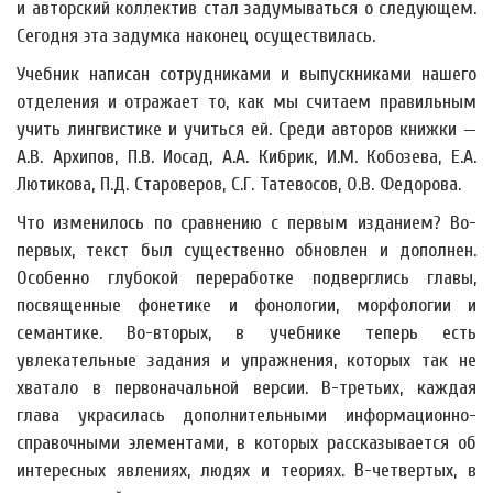
и авторский коллектив стал задумываться о следующем.
Сегодня эта задумка наконец осуществилась.
Учебник написан сотрудниками и выпускниками нашего
отделения и отражает то, как мы считаем правильным
учить лингвистике и учиться ей. Среди авторов книжки —
А.В. Архипов, П.В. Иосад, А.А. Кибрик, И.М. Кобозева, Е.А.
Лютикова, П.Д. Староверов, С.Г. Татевосов, О.В. Федорова.
Что изменилось по сравнению с первым изданием? Во-
первых, текст был существенно обновлен и дополнен.
Особенно глубокой переработке подверглись главы,
посвященные фонетике и фонологии, морфологии и
семантике. Во-вторых, в учебнике теперь есть
увлекательные задания и упражнения, которых так не
хватало в первоначальной версии. В-третьих, каждая
глава украсилась дополнительными информационно-
справочными элементами, в которых рассказывается об
интересных явлениях, людях и теориях. В-четвертых, в