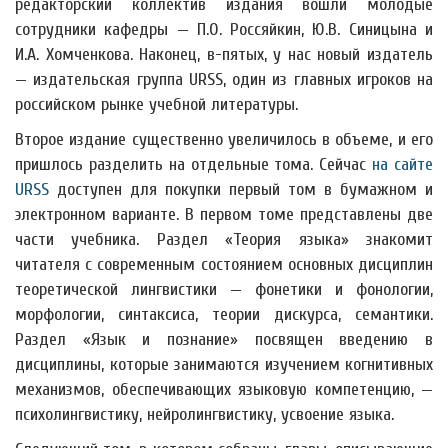
редакторский коллектив издания вошли молодые
сотрудники кафедры — П.О. Россяйкин, Ю.В. Синицына и
И.А. Хомченкова. Наконец, в-пятых, у нас новый издатель
— издательская группа URSS, один из главных игроков на
российском рынке учебной литературы.
Второе издание существенно увеличилось в объеме, и его
пришлось разделить на отдельные тома. Сейчас
на сайте
URSS
доступен для покупки первый том в бумажном и
электронном варианте. В первом томе представлены две
части учебника. Раздел «Теория языка» знакомит
читателя с современным состоянием основных дисциплин
теоретической лингвистики — фонетики и фонологии,
морфологии, синтаксиса, теории дискурса, семантики.
Раздел «Язык и познание» посвящен введению в
дисциплины, которые занимаются изучением когнитивных
механизмов, обеспечивающих языковую компетенцию, —
психолингвистику, нейролингвистику, усвоение языка.