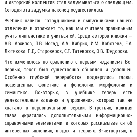
и авторский коллектив стал задумываться о следующем.
Сегодня эта задумка наконец осуществилась.
Учебник написан сотрудниками и выпускниками нашего
отделения и отражает то, как мы считаем правильным
учить лингвистике и учиться ей. Среди авторов книжки —
А.В. Архипов, П.В. Иосад, А.А. Кибрик, И.М. Кобозева, Е.А.
Лютикова, П.Д. Староверов, С.Г. Татевосов, О.В. Федорова.
Что изменилось по сравнению с первым изданием? Во-
первых, текст был существенно обновлен и дополнен.
Особенно глубокой переработке подверглись главы,
посвященные фонетике и фонологии, морфологии и
семантике. Во-вторых, в учебнике теперь есть
увлекательные задания и упражнения, которых так не
хватало в первоначальной версии. В-третьих, каждая
глава украсилась дополнительными информационно-
справочными элементами, в которых рассказывается об
интересных явлениях, людях и теориях. В-четвертых, в