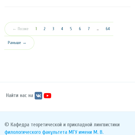
(текущая)
← Позже
1
2
3
4
5
6
7
…
64
Раньше →
Найти нас на
© Кафедра теоретической и прикладной лингвистики
филологического факультета
МГУ имени М. В.