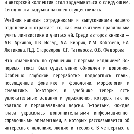
и авторский коллектив стал задумываться о следующем.
Сегодня эта задумка наконец осуществилась.
Учебник написан сотрудниками и выпускниками нашего
отделения и отражает то, как мы считаем правильным
учить лингвистике и учиться ей. Среди авторов книжки —
А.В. Архипов, П.В. Иосад, А.А. Кибрик, И.М. Кобозева, Е.А.
Лютикова, П.Д. Староверов, С.Г. Татевосов, О.В. Федорова.
Что изменилось по сравнению с первым изданием? Во-
первых, текст был существенно обновлен и дополнен.
Особенно глубокой переработке подверглись главы,
посвященные фонетике и фонологии, морфологии и
семантике. Во-вторых, в учебнике теперь есть
увлекательные задания и упражнения, которых так не
хватало в первоначальной версии. В-третьих, каждая
глава украсилась дополнительными информационно-
справочными элементами, в которых рассказывается об
интересных явлениях, людях и теориях. В-четвертых, в