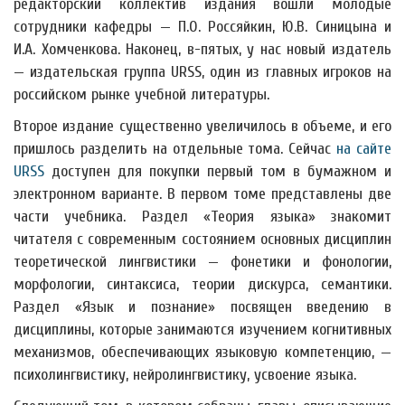
редакторский коллектив издания вошли молодые
сотрудники кафедры — П.О. Россяйкин, Ю.В. Синицына и
И.А. Хомченкова. Наконец, в-пятых, у нас новый издатель
— издательская группа URSS, один из главных игроков на
российском рынке учебной литературы.
Второе издание существенно увеличилось в объеме, и его
пришлось разделить на отдельные тома. Сейчас
на сайте
URSS
доступен для покупки первый том в бумажном и
электронном варианте. В первом томе представлены две
части учебника. Раздел «Теория языка» знакомит
читателя с современным состоянием основных дисциплин
теоретической лингвистики — фонетики и фонологии,
морфологии, синтаксиса, теории дискурса, семантики.
Раздел «Язык и познание» посвящен введению в
дисциплины, которые занимаются изучением когнитивных
механизмов, обеспечивающих языковую компетенцию, —
психолингвистику, нейролингвистику, усвоение языка.