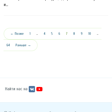
и…
(текущая)
← Позже
1
…
4
5
6
7
8
9
10
…
64
Раньше →
Найти нас на