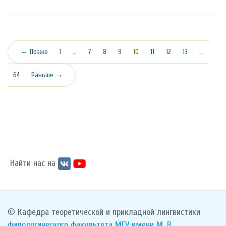
(текущая)
← Позже
1
…
7
8
9
10
11
12
13
…
64
Раньше →
Найти нас на
© Кафедра теоретической и прикладной лингвистики
филологического факультета
МГУ имени М. В.