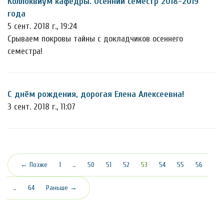
Коллоквиум кафедры. Осенний семестр 2018-2019
года
5 сент. 2018 г., 19:24
Срываем покровы тайны с докладчиков осеннего
семестра!
С днём рождения, дорогая Елена Алексеевна!
3 сент. 2018 г., 11:07
(текущая)
← Позже
1
…
50
51
52
53
54
55
56
…
64
Раньше →