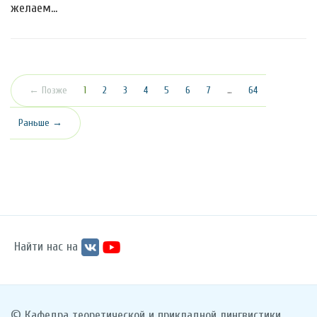
желаем…
(текущая)
← Позже
1
2
3
4
5
6
7
…
64
Раньше →
Найти нас на
© Кафедра теоретической и прикладной лингвистики