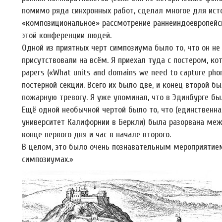
помимо ряда синхронных работ, сделал многое для исто
«композициональное» рассмотрение раннеиндоевропейско
этой конференции людей.
Одной из приятных черт симпозиума было то, что он не 
присутствовали на всём. Я приехал туда с постером, кот
papers («What units and domains we need to capture pho
постерной секции. Всего их было две, и конец второй 
пожарную тревогу. Я уже упоминал, что в Эдинбурге бы
Ещё одной необычной чертой было то, что (единственна
университет Калифорнии в Беркли) была разорвана ме
конце первого дня и час в начале второго.
В целом, это было очень познавательным мероприятием
симпозиумах.»