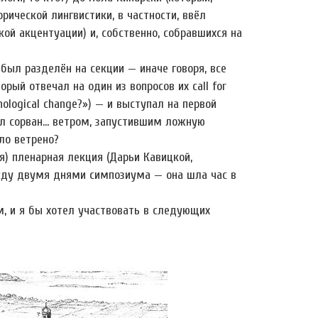
рической лингвистики, в частности, ввёл
й акцентуации) и, собственно, собравшихся на
был разделён на секции — иначе говоря, все
орый отвечал на один из вопросов их call for
nological change?») — и выступал на первой
был сорван… ветром, запустившим ложную
ло ветрено?
я) пленарная лекция (Дарьи Кавицкой,
жду двумя днями симпозиума — она шла час в
, и я бы хотел участвовать в следующих