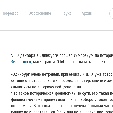
Кафедра
Образование
Наука
Архив
9-10 декабря в Эдинбурге прошел симпозиум по истори
Зеленского
, магистранта ОТиПЛа, рассказать о своих впе
«Эдинбург очень ветреный, приземистый и… я уже говор
остались в стороне, когда, преодолев ветер, мне всё ж
симпозиум по исторической фонологии.
Что такое историческая фонология? По сути, это такая 
фонологическими процессами — или, наоборот, такая ф
во времени. В это оказывается вовлечена большая час
ранних компаративистов (если они не исторические фонол