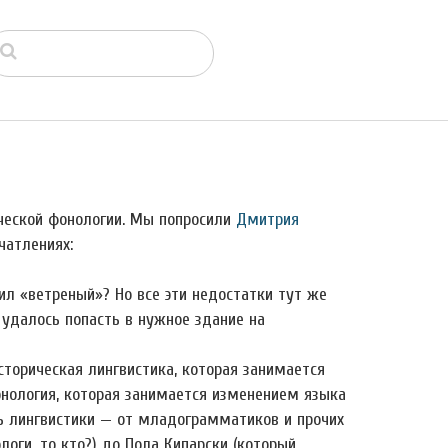
ческой фонологии. Мы попросили
Дмитрия
чатлениях:
ил «ветреный»? Но все эти недостатки тут же
е удалось попасть в нужное здание на
историческая лингвистика, которая занимается
онология, которая занимается изменением языка
ть лингвистики — от младограмматиков и прочих
оги, то кто?) до Пола Кипарски (который,