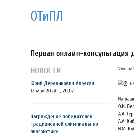
ОТиПЛ
Первая онлайн-консультация 
Уже за
НОВОСТИ
Юрий Дереникович Апресян
На
12 мая 2024 г., 20:07
На ваш
О.И. Бе
А.А. Ге
Награждение победителей
А.А. Ки
Традиционной олимпиады по
И.М. Ко
лингвистике