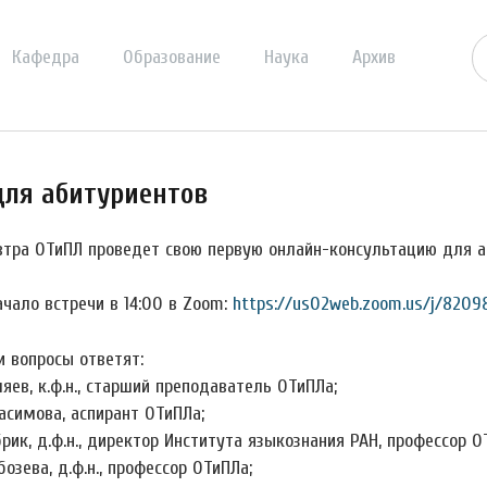
Кафедра
Образование
Наука
Архив
для абитуриентов
втра ОТиПЛ проведет свою первую онлайн-консультацию для а
чало встречи в 14:00 в Zoom:
https://us02web.zoom.us/j/82098
и вопросы ответят:
ляев, к.ф.н., старший преподаватель ОТиПЛа;
расимова, аспирант ОТиПЛа;
брик, д.ф.н., директор Института языкознания РАН, профессор О
бозева, д.ф.н., профессор ОТиПЛа;