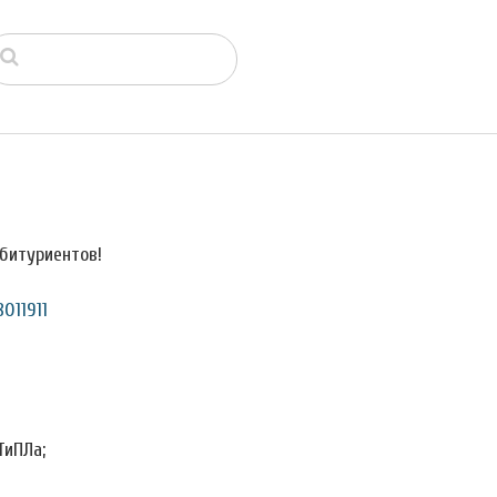
битуриентов!
011911
ТиПЛа;