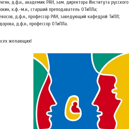
унгян, д.ф.н., академик РАН, зам. директора Института русског
рокин, к.ф.-м.н., старший преподаватель ОТиПЛа;
тевосов, д.ф.н., профессор РАН, заведующий кафедрой ТиПЛ;
дорова, д.ф.н., профессор ОТиПЛа.
сех желающих!