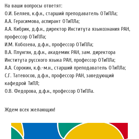
На ваши вопросы ответят:
О.И. Беляев, к.ф.н., старший преподаватель ОТиПЛа;
А.А. Герасимова, аспирант ОТиПЛа;
А.А. Кибрик, д.ф.н., директор Института языкознания РАН,
профессор ОТиПЛа;
И.М. Кобозева, д.ф.н., профессор ОТиПЛа;
В.А. Плунгян, д.ф.н., академик РАН, зам. директора
Института русского языка РАН, профессор ОТиПЛа;
А.А. Сорокин, к.ф.-м.н., старший преподаватель ОТиПЛа;
С.Г. Татевосов, д.ф.н., профессор РАН, заведующий
кафедрой ТиПЛ;
О.В. Федорова, д.ф.н., профессор ОТиПЛа.
Ждем всех желающих!