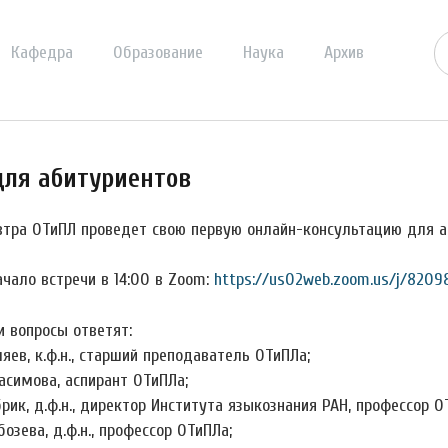
Кафедра
Образование
Наука
Архив
для абитуриентов
втра ОТиПЛ проведет свою первую онлайн-консультацию для а
чало встречи в 14:00 в Zoom:
https://us02web.zoom.us/j/82098
и вопросы ответят:
ляев, к.ф.н., старший преподаватель ОТиПЛа;
расимова, аспирант ОТиПЛа;
брик, д.ф.н., директор Института языкознания РАН, профессор О
бозева, д.ф.н., профессор ОТиПЛа;