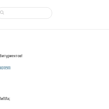
битуриентов!
011911
ТиПЛа;