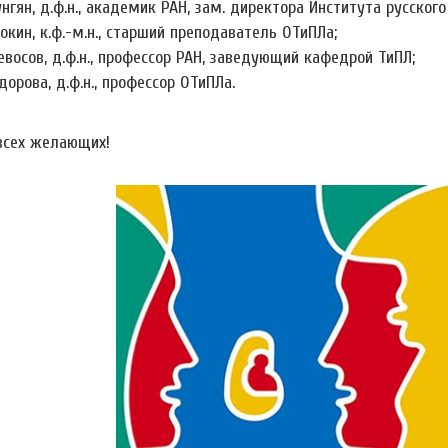
унгян, д.ф.н., академик РАН, зам. директора Института русског
рокин, к.ф.-м.н., старший преподаватель ОТиПЛа;
тевосов, д.ф.н., профессор РАН, заведующий кафедрой ТиПЛ;
дорова, д.ф.н., профессор ОТиПЛа.
сех желающих!