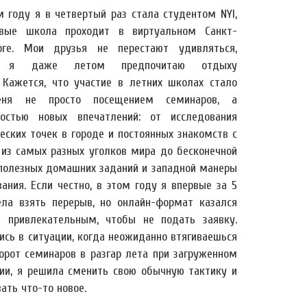
м году я в четвертый раз стала студентом NYI,
вые школа проходит в виртуальном Санкт-
рге. Мои друзья не перестают удивляться,
у я даже летом предпочитаю отдыху
. Кажется, что участие в летних школах стало
ня не просто посещением семинаров, а
ностью новых впечатлений: от исследования
еских точек в городе и постоянных знакомств с
из самых разных уголков мира до бесконечной
полезных домашних заданий и западной манеры
ания. Если честно, в этом году я впервые за 5
ела взять перерыв, но онлайн-формат казался
 привлекательным, чтобы не подать заявку.
ись в ситуации, когда неожиданно втягиваешься
ворот семинаров в разгар лета при загруженном
нии, я решила сменить свою обычную тактику и
ать что-то новое.