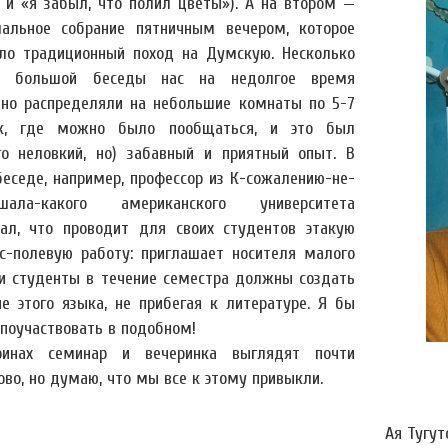
 и «я забыл, что полил цветы»). А на втором —
альное собрание пятничным вечером, которое
ло традиционный поход на Думскую. Несколько
з большой беседы нас на недолгое время
но распределяли на небольшие комнаты по 5-7
ек, где можно было пообщаться, и это был
го неловкий, но) забавный и приятный опыт. В
беседе, например, профессор из К-сожалению-не-
ышала-какого американского университета
зал, что проводит для своих студентов этакую
сс-полевую работу: приглашает носителя малого
 и студенты в течение семестра должны создать
ие этого языка, не прибегая к литературе. Я бы
 поучаствовать в подобном!
ринах семинар и вечеринка выглядят почти
ово, но думаю, что мы все к этому привыкли.
Ая Тугут