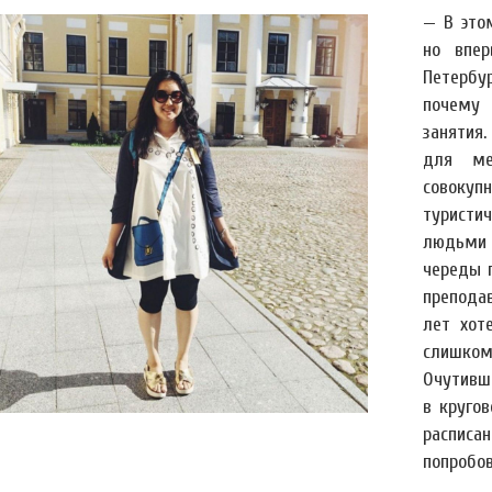
— В это
но впер
Петербу
почем
занятия
для ме
совокуп
туристич
людьми 
череды 
преподав
лет хот
слишком
Очутивш
в круго
расписа
попробов