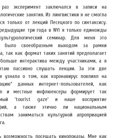
 раз эксперимент заключался в записи на
логические занятия. Из лингвистики я не смогла
ься только от лекций Песецкого по синтаксису.
предыдущие три года в NYI я только единожды
ультурологический семинар. Для меня это
е было своеобразным выходом за рамки
а, так как формат таких занятий предполагает
 больше интерактива между участниками, а я
итаю пассивно слушать лекции. За эти две
я узнала о том, как коронавирус повлиял на
зацию” данных интернет-пользователей, как
ram и местные инфлюенсеры формирует так
емый ‘tourist gaze’ и наше восприятие
афий, а также этично ли национальным
ствам заниматься культурной апроприацией
га.
ть возможность посещать кинопоказы. Мне как