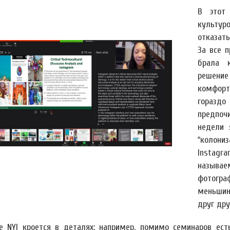
В этот
культуро
отказат
За все 
брала к
решени
комфорт
гораздо
предпоч
недели 
“колони
Instag
называ
фотогр
меньшин
друг дру
е NYI кроется в деталях: например, помимо семинаров ес