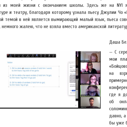
и из моей жизни с окончанием школы. Здесь же на NYI я
уре и театру, благодаря которому узнала пьесу Джулии Чо «L
ой темой в ней является вымирающий малый язык, пьеса совс
, немного жалею, что не взяла вместо американской литерату
Даша Бе
— С сер
мои пла
«Бойцов
на взр
пример
конфере
где я д
об онл
соломин
давно, а
бы уже б