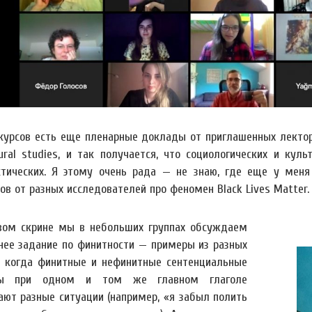
курсов есть еще пленарные доклады от приглашенных лекторо
tural studies, и так получается, что социологических и ку
стических. Я этому очень рада — не знаю, где еще у ме
ов от разных исследователей про феномен Black Lives Matter.
вом скрине мы в небольших группах обсуждаем
ее задание по финитности — примеры из разных
, когда финитные и нефинитные сентенциальные
ты при одном и том же главном глаголе
ают разные ситуации (например, «я забыл полить