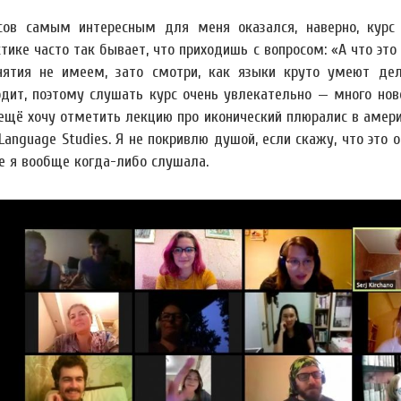
сов самым интересным для меня оказался, наверно, курс
тике часто так бывает, что приходишь с вопросом: «А что это 
ятия не имеем, зато смотри, как языки круто умеют дела
одит, поэтому слушать курс очень увлекательно — много но
 ещё хочу отметить лекцию про иконический плюралис в амер
 Language Studies. Я не покривлю душой, если скажу, что это
е я вообще когда-либо слушала.