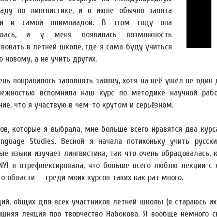
аду по лингвистике, и в июле обычно занята
ми и самой олимпиадой. В этом году она
илась, и у меня появилась возможность
твовать в летней школе, где я сама буду учиться
 новому, а не учить других.
нь понравилось заполнять заявку, хотя на неё ушел не один 
нежностью вспомнила наш курс по методике научной работ
ие, что я участвую в чем-то крутом и серьёзном.
сов, которые я выбрала, мне больше всего нравятся два курс
anguage Studies. Весной я начала потихоньку учить русс
ые языки изучает лингвистика, так что очень обрадовалась, к
NYI я отрефлексировала, что больше всего люблю лекции с 
о области — среди моих курсов таких как раз много.
ций, общих для всех участников летней школы (я стараюсь их
яшняя лекция про творчество Набокова. Я вообще немного с