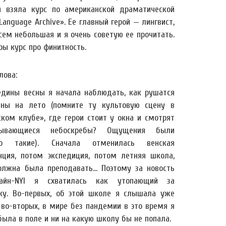
 взяла курс по американской драматической
anguage Archive». Ее главный герой — лингвист,
ем небольшая и я очень советую ее прочитать.
ры курс про финитность.
лова:
едины весны я начала наблюдать, как рушатся
ны на лето (помните ту культовую сцену в
ском клубе», где герои стоит у окна и смотрят
ывающиеся небоскребы? Ощущения были
но такие). Сначала отменилась венская
нция, потом экспедиция, потом летняя школа,
олжна была преподавать... Поэтому за новость
айн-NYI я схватилась как утопающий за
ку. Во-первых, об этой школе я слышала уже
 во-вторых, в мире без пандемии в это время я
ыла в поле и ни на какую школу бы не попала.