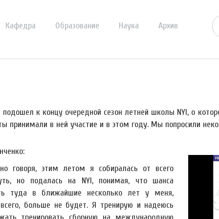
Кафедра
Образование
Наука
Архив
я подошел к концу очередной сезон летней школы NYI, о кото
ты принимали в ней участие и в этом году. Мы попросили неко
нченко:
но говоря, этим летом я собиралась от всего
уть, но подалась на NYI, понимая, что шанса
ть туда в ближайшие несколько лет у меня,
 всего, больше не будет. Я тренирую и надеюсь
жать тренировать сборную на международную