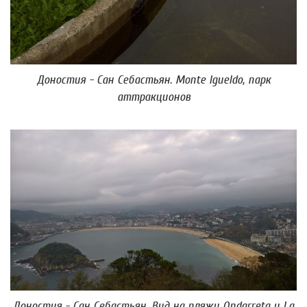
Доностия - Сан Себастьян. Monte Igueldo, парк
аттракционов
Доностия - Сан Себастьян. Вид на пляжи Ondarreta y La