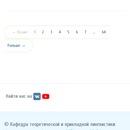
(текущая)
← Позже
1
2
3
4
5
6
7
…
64
Раньше →
Найти нас на
© Кафедра теоретической и прикладной лингвистики